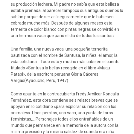
su producción lechera. Mi padre no sabía que esta belleza
estaba preñada, al parecer tampoco sus antiguos dueños lo
sabían porque de ser así seguramente que le hubiesen
cobrado mucho más. Después de algunos meses esta
ternerita de color blanco con pintas negras se convirtió en
una hermosa vaca que parió el día de todos los santos».
Una familia, una nueva vaca, una pequeña ternerita
bautizada con el nombre de Santusa, la niñez, el amor, la
vida cotidiana… Todo esto y mucho más cabe en el cuento
titulado «Santusa la bella» recogido en el libro «Muqu
Patapi», de la escritora peruana Gloria Cáceres
Vargas(Ayacucho, Perú, 1947)
Como apunta en la contracubierta Fredy Amílcar Roncalla
Fernández, esta obra contiene seis relatos breves que se
apoyan en lo cotidiano «para explorar su relación con los
animales». Unos perritos, una vaca, una yunta de toros
feministas,… Personajes todos ellos entrañables de un
mundo que permanece en la memoria de la autora con la
misma precisión y la misma calidez de cuando era niña.