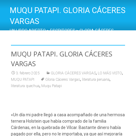
MUQU PATAPI. GLORIA CÁCERES
VARGAS
UN LIBRO ABIERTO
>
ESCRITORES
>
GLORIA CÁCERES
VARGAS
>
MUQU PATAPI. GLORIA CÁCERES VARGAS
MUQU PATAPI. GLORIA CÁCERES
VARGAS
,
,
3. febrero 2025
GLORIA CÁCERES VARGAS
LO MÁS VISTO
,
,
MUQU PATAPI
Gloria Cáceres Vargas
literatura peruana
,
literatura quechua
Muqu Patapi
«Un día mi padre llegó a casa acompañado de una hermosa
ternera Holstein que había comprado de la familia
Cárdenas, en la quebrada de Vílcar. Bastante dinero había
pagado por ella, pero no le importaba, ya que así mejoraría