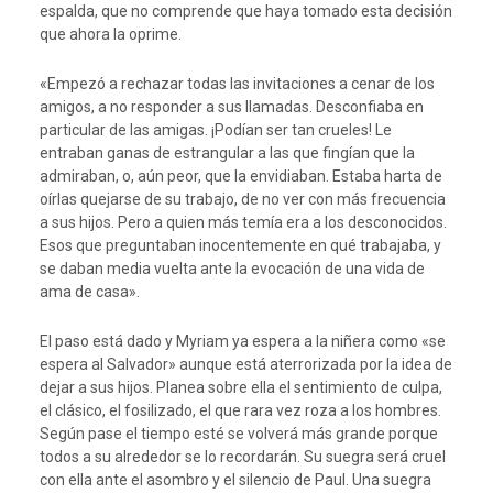
espalda, que no comprende que haya tomado esta decisión
que ahora la oprime.
«Empezó a rechazar todas las invitaciones a cenar de los
amigos, a no responder a sus llamadas. Desconfiaba en
particular de las amigas. ¡Podían ser tan crueles! Le
entraban ganas de estrangular a las que fingían que la
admiraban, o, aún peor, que la envidiaban. Estaba harta de
oírlas quejarse de su trabajo, de no ver con más frecuencia
a sus hijos. Pero a quien más temía era a los desconocidos.
Esos que preguntaban inocentemente en qué trabajaba, y
se daban media vuelta ante la evocación de una vida de
ama de casa».
El paso está dado y Myriam ya espera a la niñera como «se
espera al Salvador» aunque está aterrorizada por la idea de
dejar a sus hijos. Planea sobre ella el sentimiento de culpa,
el clásico, el fosilizado, el que rara vez roza a los hombres.
Según pase el tiempo esté se volverá más grande porque
todos a su alrededor se lo recordarán. Su suegra será cruel
con ella ante el asombro y el silencio de Paul. Una suegra