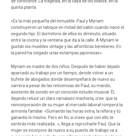
de conocerse. La tragedia, en la casa de los Massé, en la
quinta planta.
«Es la más pequeña del inmueble. Paul y Myriam
construyeron un tabique en mitad del salón cuando nació el
segundo hijo. El dormitorio de ellos es diminuto, situado
entre la cocina y la ventana que da a la calle. A Myriam le
gustan los muebles vintage y las alfombras bereberes. En
la pared ha colgado unas estampas japonesas».
Myriam es madre de dos niños. Después de haber dejado
aparcado su trabajo por un tiempo, decide volver a un
bufete de abogados donde desempeñará de nuevo su
carrera a pesar de las reticencias de Paul, su marido,
asistente de sonido en un conocido estudio musical. Él,
dejando relucir un claro ramalazo machista, cree que la
reincorporación de su mujer al mercado laboral romperá la
armonía familiar. «Sumando las horas extra, la niñera y tú
ganaréis lo mismo. Pero en fin, si crees que con ello te
sentirás más realizada…», llega a reprocharle Paul. Que la
mujer se incorpore de nuevo a su puesto de trabajo va a