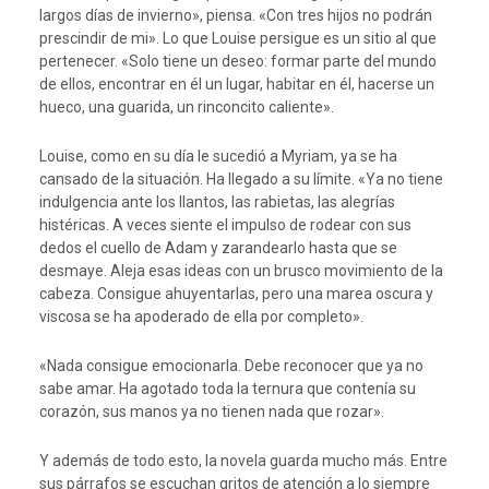
largos días de invierno», piensa. «Con tres hijos no podrán
prescindir de mi». Lo que Louise persigue es un sitio al que
pertenecer. «Solo tiene un deseo: formar parte del mundo
de ellos, encontrar en él un lugar, habitar en él, hacerse un
hueco, una guarida, un rinconcito caliente».
Louise, como en su día le sucedió a Myriam, ya se ha
cansado de la situación. Ha llegado a su límite. «Ya no tiene
indulgencia ante los llantos, las rabietas, las alegrías
histéricas. A veces siente el impulso de rodear con sus
dedos el cuello de Adam y zarandearlo hasta que se
desmaye. Aleja esas ideas con un brusco movimiento de la
cabeza. Consigue ahuyentarlas, pero una marea oscura y
viscosa se ha apoderado de ella por completo».
«Nada consigue emocionarla. Debe reconocer que ya no
sabe amar. Ha agotado toda la ternura que contenía su
corazón, sus manos ya no tienen nada que rozar».
Y además de todo esto, la novela guarda mucho más. Entre
sus párrafos se escuchan gritos de atención a lo siempre