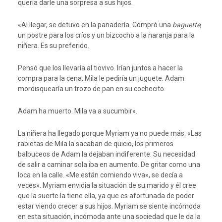
quería darle una sorpresa a sus hijos.
«Al llegar, se detuvo en la panadería. Compró una
baguette
,
un postre para los críos y un bizcocho a la naranja para la
niñera. Es su preferido.
Pensó que los llevaría al tiovivo. Irían juntos a hacer la
compra para la cena. Mila le pediría un juguete. Adam
mordisquearía un trozo de pan en su cochecito.
Adam ha muerto. Mila va a sucumbir».
La niñera ha llegado porque Myriam ya no puede más. «Las
rabietas de Mila la sacaban de quicio, los primeros
balbuceos de Adam la dejaban indiferente. Su necesidad
de salir a caminar sola iba en aumento. De gritar como una
loca en la calle. «Me están comiendo viva», se decía a
veces». Myriam envidia la situación de su marido y él cree
que la suerte la tiene ella, ya que es afortunada de poder
estar viendo crecer a sus hijos. Myriam se siente incómoda
en esta situación, incómoda ante una sociedad que le da la