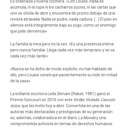
Es ordenada y buena cocinera. «Con Louise, nada se
acumula, ni la ropa ni los cacharros sucios, ni las cartas que
uno se olvida de abrir y encuentra de pronto debajo de una
revista atrasada. Nada se pudre, nada caduca. (…) El piso en
silencio está íntegramente bajo su yugo, como un enemigo
que pide clemencia».
La familia la mira pero no la ven. «Es una presencia intima
pero nunca familiar. Llega cada vez más temprano y se va
cada vez más tarde».
«Nunca se ha dicho de modo explícito, no han hablado de
ello, pero Louise construye pacientemente su nido en mitad
de la casa».
La brillante escritora Leila Slimani (Rabat, 1981) ganó el
Premio Goncourt en 2016 con este
thriller,
titulado
Canción
dulce,
que les invito hoy a abrir. Convertida en una de las
autoras más destacadas y prestigiosas de su generación
es, además, colaboradora en el diario
Le Monde
y una
comprometida activista en temas de derechos humanos.