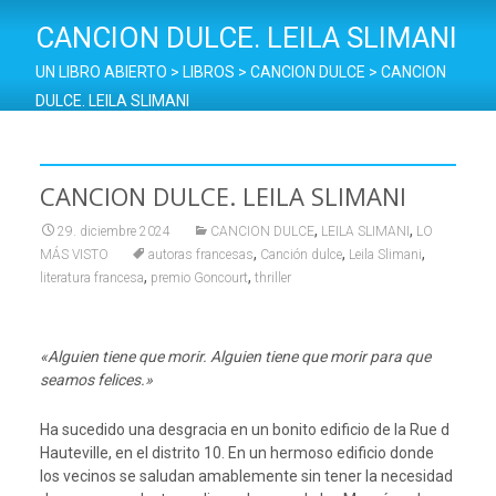
CANCION DULCE. LEILA SLIMANI
UN LIBRO ABIERTO
>
LIBROS
>
CANCION DULCE
>
CANCION
DULCE. LEILA SLIMANI
CANCION DULCE. LEILA SLIMANI
,
,
29. diciembre 2024
CANCION DULCE
LEILA SLIMANI
LO
,
,
,
MÁS VISTO
autoras francesas
Canción dulce
Leila Slimani
,
,
literatura francesa
premio Goncourt
thriller
«Alguien tiene que morir. Alguien tiene que morir para que
seamos felices.»
Ha sucedido una desgracia en un bonito edificio de la Rue d
Hauteville, en el distrito 10. En un hermoso edificio donde
los vecinos se saludan amablemente sin tener la necesidad