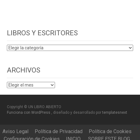
LIBROS Y ESCRITORES
LIBROS
Y
ESCRITORES
ARCHIVOS
ARCHIVOS
Copyright © UN LIBRO ABIERTO
Funciona con WordPress
, diseñado y desarrollado por
templatesnext
Aviso Legal
Política de Privacidad
Política de Cookies
Configuración de Cookies
INICIO
SOBRE ESTE BLOG