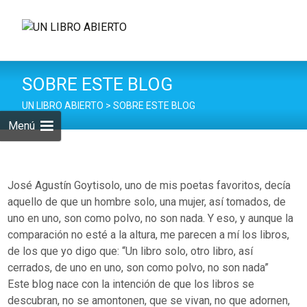
Saltar
al
Buscar:
contenid
SOBRE ESTE BLOG
UN LIBRO ABIERTO
>
SOBRE ESTE BLOG
Menú
José Agustín Goytisolo, uno de mis poetas favoritos, decía
aquello de que un hombre solo, una mujer, así tomados, de
uno en uno, son como polvo, no son nada. Y eso, y aunque la
comparación no esté a la altura, me parecen a mí los libros,
de los que yo digo que: “Un libro solo, otro libro, así
cerrados, de uno en uno, son como polvo, no son nada”
Este blog nace con la intención de que los libros se
descubran, no se amontonen, que se vivan, no que adornen,