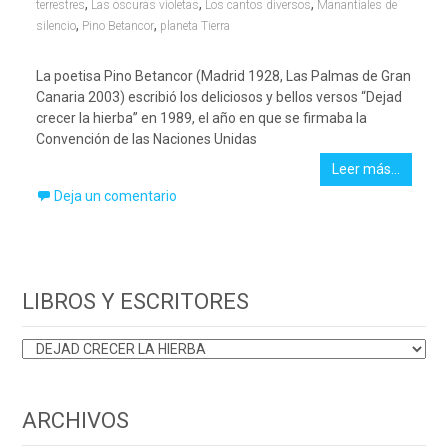
,
,
,
terrestres
Las oscuras violetas
Los cantos diversos
Manantiales de
,
,
silencio
Pino Betancor
planeta Tierra
La poetisa Pino Betancor (Madrid 1928, Las Palmas de Gran
Canaria 2003) escribió los deliciosos y bellos versos “Dejad
crecer la hierba” en 1989, el año en que se firmaba la
Convención de las Naciones Unidas
Leer más…
Deja un comentario
LIBROS Y ESCRITORES
LIBROS
Y
ESCRITORES
ARCHIVOS