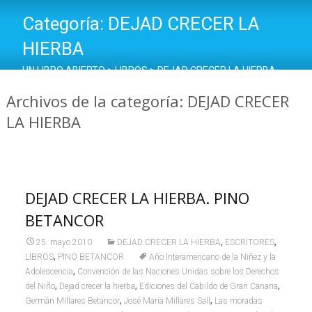
Categoría:
DEJAD CRECER LA
HIERBA
UN LIBRO ABIERTO
>
LIBROS
>
DEJAD CRECER LA HIERBA
Archivos de la categoría: DEJAD CRECER
LA HIERBA
DEJAD CRECER LA HIERBA. PINO
BETANCOR
,
,
25. mayo 2010
DEJAD CRECER LA HIERBA
ESCRITORES
,
LIBROS
PINO BETANCOR
Año Interamericano de la Niñez y la
,
Adolescencia
Convención de las Naciones Unidas sobre los Derechos
,
,
,
del Niño
Dejad crecer la hierba
Ediciones del Cabildo de Gran Canaria
,
,
Germán Millares Betancor
José María Millares Sall
Las moradas