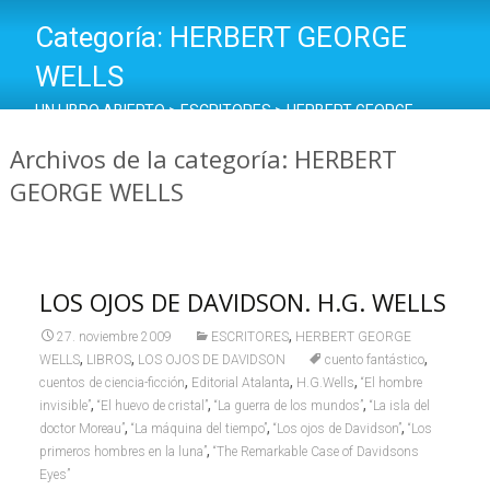
Categoría:
HERBERT GEORGE
WELLS
UN LIBRO ABIERTO
>
ESCRITORES
>
HERBERT GEORGE
WELLS
Archivos de la categoría: HERBERT
GEORGE WELLS
LOS OJOS DE DAVIDSON. H.G. WELLS
,
27. noviembre 2009
ESCRITORES
HERBERT GEORGE
,
,
,
WELLS
LIBROS
LOS OJOS DE DAVIDSON
cuento fantástico
,
,
,
cuentos de ciencia-ficción
Editorial Atalanta
H.G.Wells
“El hombre
,
,
,
invisible”
“El huevo de cristal”
“La guerra de los mundos”
“La isla del
,
,
,
doctor Moreau”
“La máquina del tiempo”
“Los ojos de Davidson”
“Los
,
primeros hombres en la luna”
“The Remarkable Case of Davidsons
Eyes”