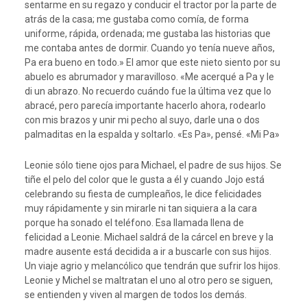
sentarme en su regazo y conducir el tractor por la parte de
atrás de la casa; me gustaba como comía, de forma
uniforme, rápida, ordenada; me gustaba las historias que
me contaba antes de dormir. Cuando yo tenía nueve años,
Pa era bueno en todo.» El amor que este nieto siento por su
abuelo es abrumador y maravilloso. «Me acerqué a Pa y le
di un abrazo. No recuerdo cuándo fue la última vez que lo
abracé, pero parecía importante hacerlo ahora, rodearlo
con mis brazos y unir mi pecho al suyo, darle una o dos
palmaditas en la espalda y soltarlo. «Es Pa», pensé. «Mi Pa»
Leonie sólo tiene ojos para Michael, el padre de sus hijos. Se
tiñe el pelo del color que le gusta a él y cuando Jojo está
celebrando su fiesta de cumpleaños, le dice felicidades
muy rápidamente y sin mirarle ni tan siquiera a la cara
porque ha sonado el teléfono. Esa llamada llena de
felicidad a Leonie. Michael saldrá de la cárcel en breve y la
madre ausente está decidida a ir a buscarle con sus hijos.
Un viaje agrio y melancólico que tendrán que sufrir los hijos.
Leonie y Michel se maltratan el uno al otro pero se siguen,
se entienden y viven al margen de todos los demás.