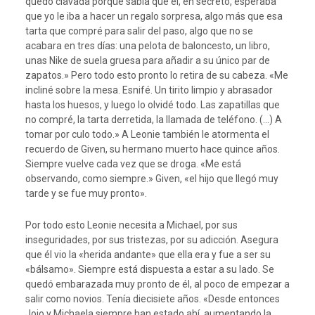
quedó clavada porque sabía que él, en secreto, esperaba
que yo le iba a hacer un regalo sorpresa, algo más que esa
tarta que compré para salir del paso, algo que no se
acabara en tres días: una pelota de baloncesto, un libro,
unas Nike de suela gruesa para añadir a su único par de
zapatos.» Pero todo esto pronto lo retira de su cabeza. «Me
incliné sobre la mesa. Esnifé. Un tirito limpio y abrasador
hasta los huesos, y luego lo olvidé todo. Las zapatillas que
no compré, la tarta derretida, la llamada de teléfono. (…) A
tomar por culo todo.» A Leonie también le atormenta el
recuerdo de Given, su hermano muerto hace quince años.
Siempre vuelve cada vez que se droga. «Me está
observando, como siempre.» Given, «el hijo que llegó muy
tarde y se fue muy pronto».
Por todo esto Leonie necesita a Michael, por sus
inseguridades, por sus tristezas, por su adicción. Asegura
que él vio la «herida andante» que ella era y fue a ser su
«bálsamo». Siempre está dispuesta a estar a su lado. Se
quedó embarazada muy pronto de él, al poco de empezar a
salir como novios. Tenía diecisiete años. «Desde entonces
Jojo y Michaela siempre han estado ahí, aumentando la