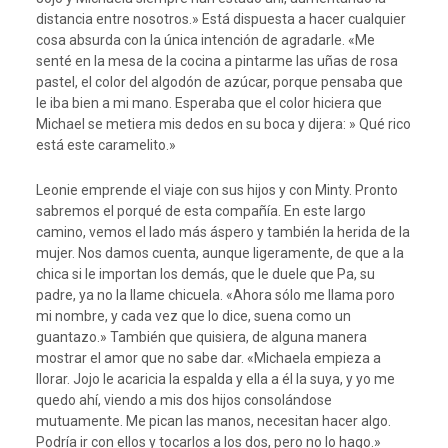
distancia entre nosotros.» Está dispuesta a hacer cualquier
cosa absurda con la única intención de agradarle. «Me
senté en la mesa de la cocina a pintarme las uñas de rosa
pastel, el color del algodón de azúcar, porque pensaba que
le iba bien a mi mano. Esperaba que el color hiciera que
Michael se metiera mis dedos en su boca y dijera: » Qué rico
está este caramelito.»
Leonie emprende el viaje con sus hijos y con Minty. Pronto
sabremos el porqué de esta compañía. En este largo
camino, vemos el lado más áspero y también la herida de la
mujer. Nos damos cuenta, aunque ligeramente, de que a la
chica si le importan los demás, que le duele que Pa, su
padre, ya no la llame chicuela. «Ahora sólo me llama poro
mi nombre, y cada vez que lo dice, suena como un
guantazo.» También que quisiera, de alguna manera
mostrar el amor que no sabe dar. «Michaela empieza a
llorar. Jojo le acaricia la espalda y ella a él la suya, y yo me
quedo ahí, viendo a mis dos hijos consolándose
mutuamente. Me pican las manos, necesitan hacer algo.
Podría ir con ellos y tocarlos a los dos, pero no lo hago.»