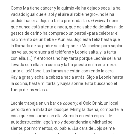
Como Ma tiene cáncer y la quimio «la ha dejado seca, la ha
vaciado igual que el sol y el aire al roble negro», no le ha
podido hacer a Jojo su tarta preferida, la
red velvet
. Leonie,
que nunca está atenta a nada, que no sabe de detalles ni de
gestos de cariño ha comprado un pastel «para celebrar el
nacimiento de un bebé.» Aún así, Jojo está feliz hasta que
la llamada de su padre se interpone. «Me inclino para soplar
las velas, pero suena el teléfono y Leonie salta, y la tarta
con ella. (…) Y entonces no hay tarta porque Leonie se la ha
llevado con ella a la cocina y la ha puesto en la encimera,
junto al teléfono. Las llamas se están comiendo la cera.
Kayla grita y echa la cabeza hacia atrás. Sigo a Leonie hasta
la cocina, hasta mi tarta, y Kayla sonríe. Está buscando el
fuego de las velas.»
Leonie trabaja en un bar de
country
, el Cold Drink, un local
perdido en la mitad del bosque. Minty, la dueña, comparte la
coca que consume con ella. Sumida en esta espiral de
autodestrucción, egoísmo y dependencia a Michael se
siente, por momentos, culpable. «La cara de Jojo se me