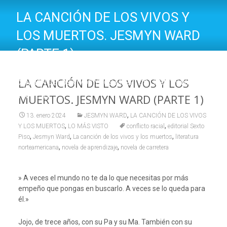
LA CANCIÓN DE LOS VIVOS Y
LOS MUERTOS. JESMYN WARD
(PARTE 1)
UN LIBRO ABIERTO
>
ESCRITORES
>
JESMYN WARD
>
LA
LA CANCIÓN DE LOS VIVOS Y LOS
CANCIÓN DE LOS VIVOS Y LOS MUERTOS. JESMYN WARD
(PARTE 1)
MUERTOS. JESMYN WARD (PARTE 1)
,
13. enero 2024
JESMYN WARD
LA CANCIÓN DE LOS VIVOS
,
,
Y LOS MUERTOS
LO MÁS VISTO
conflicto racial
editorial Sexto
,
,
,
Piso
Jesmyn Ward
La canción de los vivos y los muertos
literatura
,
,
norteamericana
novela de aprendizaje
novela de carretera
» A veces el mundo no te da lo que necesitas por más
empeño que pongas en buscarlo. A veces se lo queda para
él.»
Jojo, de trece años, con su Pa y su Ma. También con su