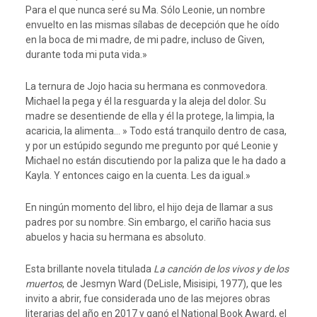
Para el que nunca seré su Ma. Sólo Leonie, un nombre
envuelto en las mismas sílabas de decepción que he oído
en la boca de mi madre, de mi padre, incluso de Given,
durante toda mi puta vida.»
La ternura de Jojo hacia su hermana es conmovedora.
Michael la pega y él la resguarda y la aleja del dolor. Su
madre se desentiende de ella y él la protege, la limpia, la
acaricia, la alimenta… » Todo está tranquilo dentro de casa,
y por un estúpido segundo me pregunto por qué Leonie y
Michael no están discutiendo por la paliza que le ha dado a
Kayla. Y entonces caigo en la cuenta. Les da igual.»
En ningún momento del libro, el hijo deja de llamar a sus
padres por su nombre. Sin embargo, el cariño hacia sus
abuelos y hacia su hermana es absoluto.
Esta brillante novela titulada
La canción de los vivos y de los
muertos
, de Jesmyn Ward (DeLisle, Misisipi, 1977), que les
invito a abrir, fue considerada uno de las mejores obras
literarias del año en 2017 y ganó el National Book Award, el