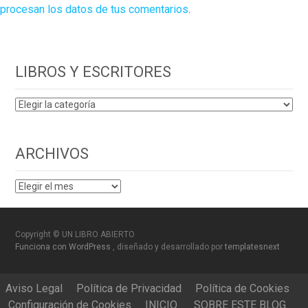
procesan los datos de tus comentarios
.
LIBROS Y ESCRITORES
LIBROS
Y
ESCRITORES
ARCHIVOS
ARCHIVOS
Copyright © UN LIBRO ABIERTO
Funciona con WordPress
, diseñado y desarrollado por
templatesnext
Aviso Legal
Política de Privacidad
Política de Cookies
Configuración de Cookies
INICIO
SOBRE ESTE BLOG