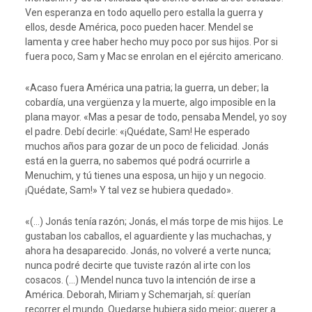
Ven esperanza en todo aquello pero estalla la guerra y
ellos, desde América, poco pueden hacer. Mendel se
lamenta y cree haber hecho muy poco por sus hijos. Por si
fuera poco, Sam y Mac se enrolan en el ejército americano.
«Acaso fuera América una patria; la guerra, un deber; la
cobardía, una vergüenza y la muerte, algo imposible en la
plana mayor. «Mas a pesar de todo, pensaba Mendel, yo soy
el padre. Debí decirle: «¡Quédate, Sam! He esperado
muchos años para gozar de un poco de felicidad. Jonás
está en la guerra, no sabemos qué podrá ocurrirle a
Menuchim, y tú tienes una esposa, un hijo y un negocio.
¡Quédate, Sam!» Y tal vez se hubiera quedado».
«(…) Jonás tenía razón; Jonás, el más torpe de mis hijos. Le
gustaban los caballos, el aguardiente y las muchachas, y
ahora ha desaparecido. Jonás, no volveré a verte nunca;
nunca podré decirte que tuviste razón al irte con los
cosacos. (…) Mendel nunca tuvo la intención de irse a
América. Deborah, Miriam y Schemarjah, sí: querían
recorrer el mundo. Quedarse hubiera sido mejor; querer a