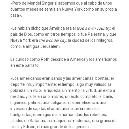
«Pero de Mendel Singer si sabemos que al cabo de unos
cuantos meses se sentía en Nueva York como en su propia
casa».
«Le habían dicho que América era el
God s own country
, el
país de Dios, como en otros tiempos lo fue Palestina, y que
Nueva York era
the wonder city
, la ciudad de los milagros,
como la antigua Jerusalén».
Es curioso como Roth describe a América y los americanos
en este párrafo:
«Los americanos eran sanos y las americanas, bonitas; el
deporte, muy importante; el tiempo, algo muy valioso; la
pobreza, un vicio; la riqueza, un mérito; la virtud, un éxito a
medias, y la fe en uno mismo, un éxito completo; el baile,
higiénico; patinar, una obligación; la beneficencia, una
inversión de capital; el anarquismo, un crimen; los
huelguistas, enemigos de la humanidad; los rebeldes,
aliados de Satanás; las máquinas modernas, una gracia del
cielo, y Edison, el más grande de los genios».