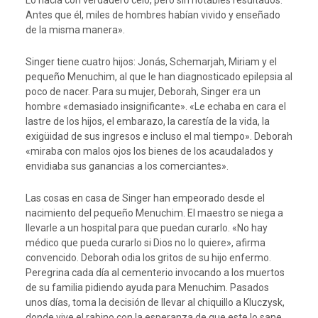
Lo hacía con verdadero celo, pero sin notables resultados.
Antes que él, miles de hombres habían vivido y enseñado
de la misma manera».
Singer tiene cuatro hijos: Jonás, Schemarjah, Miriam y el
pequeño Menuchim, al que le han diagnosticado epilepsia al
poco de nacer. Para su mujer, Deborah, Singer era un
hombre «demasiado insignificante». «Le echaba en cara el
lastre de los hijos, el embarazo, la carestía de la vida, la
exigüidad de sus ingresos e incluso el mal tiempo». Deborah
«miraba con malos ojos los bienes de los acaudalados y
envidiaba sus ganancias a los comerciantes».
Las cosas en casa de Singer han empeorado desde el
nacimiento del pequeño Menuchim. El maestro se niega a
llevarle a un hospital para que puedan curarlo. «No hay
médico que pueda curarlo si Dios no lo quiere», afirma
convencido. Deborah odia los gritos de su hijo enfermo.
Peregrina cada día al cementerio invocando a los muertos
de su familia pidiendo ayuda para Menuchim. Pasados
unos días, toma la decisión de llevar al chiquillo a Kluczysk,
donde vive el rabino con la esperanza de que este lo sane.