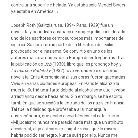
contra una superficie helada. Ya estaba solo Mendel Singer:
ya estaba en América…».
Joseph Roth (Galitzia rusa, 1894- París, 1939) fue un
novelista y periodista austriaco de origen judío considerado
uno de los escritores centroeuropeos más importantes del
siglo xx. Su obra formó parte de la literatura del exilio
provocado por el nazismo. Se convirtió en uno de los
autores más afamados de la Europa de entreguerras. Tras
la publicación de
Job
(1930), libro que les propongo hoy, y
La marcha Radetzky
(1932) tuvo verdadero éxito como
novelista. En la Alemania nazi, sus obras fueron quemadas.
Vivió en varias ciudades europeas. En París le alcanzó la
muerte. Sufrió un infarto debido al alcoholismo que llevaba
arrastrando desde hacía años. Sin embargo, se ha escrito
también que se suicidó a la entrada de los nazis en Francia.
Tal fue la fidelidad que profesaba a la monarquía
austrohúngara, que acabó convirtiéndose al catolicismo.
«Mi judaísmo nunca me pareció nada más que un atributo
accidental, algo así como mi bigote rubio, que lo mismo
habría podido ser negro. Nunca sufrí por ello. Nunca me