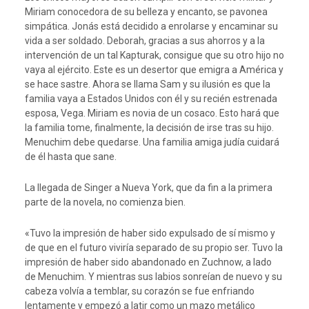
Miriam conocedora de su belleza y encanto, se pavonea
simpática. Jonás está decidido a enrolarse y encaminar su
vida a ser soldado. Deborah, gracias a sus ahorros y a la
intervención de un tal Kapturak, consigue que su otro hijo no
vaya al ejército. Este es un desertor que emigra a América y
se hace sastre. Ahora se llama Sam y su ilusión es que la
familia vaya a Estados Unidos con él y su recién estrenada
esposa, Vega. Miriam es novia de un cosaco. Esto hará que
la familia tome, finalmente, la decisión de irse tras su hijo.
Menuchim debe quedarse. Una familia amiga judía cuidará
de él hasta que sane.
La llegada de Singer a Nueva York, que da fin a la primera
parte de la novela, no comienza bien.
«Tuvo la impresión de haber sido expulsado de sí mismo y
de que en el futuro viviría separado de su propio ser. Tuvo la
impresión de haber sido abandonado en Zuchnow, a lado
de Menuchim. Y mientras sus labios sonreían de nuevo y su
cabeza volvía a temblar, su corazón se fue enfriando
lentamente y empezó a latir como un mazo metálico