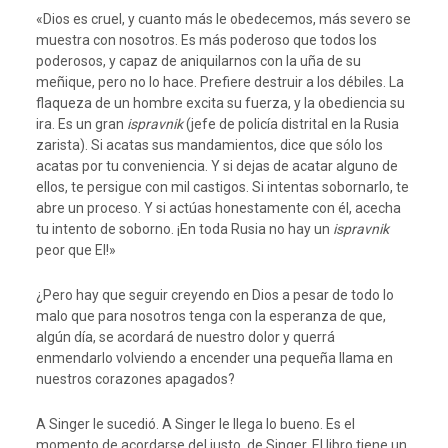
«Dios es cruel, y cuanto más le obedecemos, más severo se
muestra con nosotros. Es más poderoso que todos los
poderosos, y capaz de aniquilarnos con la uña de su
meñique, pero no lo hace. Prefiere destruir a los débiles. La
flaqueza de un hombre excita su fuerza, y la obediencia su
ira. Es un gran
ispravnik
(jefe de policía distrital en la Rusia
zarista). Si acatas sus mandamientos, dice que sólo los
acatas por tu conveniencia. Y si dejas de acatar alguno de
ellos, te persigue con mil castigos. Si intentas sobornarlo, te
abre un proceso. Y si actúas honestamente con él, acecha
tu intento de soborno. ¡En toda Rusia no hay un
ispravnik
peor que El!»
¿Pero hay que seguir creyendo en Dios a pesar de todo lo
malo que para nosotros tenga con la esperanza de que,
algún día, se acordará de nuestro dolor y querrá
enmendarlo volviendo a encender una pequeña llama en
nuestros corazones apagados?
A Singer le sucedió. A Singer le llega lo bueno. Es el
momento de acordarse del justo, de Singer. El libro tiene un