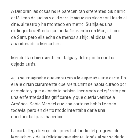
A Deborah las cosas no le parecen tan diferentes. Su barrio
está lleno de judíos y el dinero le sigue sin alcanzar. Ha ido al
cine, al teatro y ha montado en metro. Su hija es una
distinguida señorita que anda flirteando con Mac, el socio
de Sam, pero ella echa de menos su hijo, al idiota, al
abandonado a Menuchim.
Mendel también siente nostalgia y dolor por lo que ha
dejado atrás.
«(…) se imaginaba que en su casa lo esperaba una carta. En
ella le dirían claramente que Menuchim se había curado por
completo y que a Jonás lo habían licenciado del ejército por
una enfermedad insignificante, y que quería venirse a
América. Sabía Mendel que esa carta no había llegado
todavía, pero en cierto modo intentaba darle una
oportunidad para hacerlo».
La carta llega tiempo después hablando del progreso de
Menuchim y de la felicidad que siente Jonás al ser soldado.