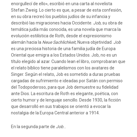
enorgullecí de ello», escribió en una carta al novelista
Stefan Zweig. Lo cierto es que, a pesar de esta confesión,
en su obra recreó los pueblos judíos de su infancia y
describió las migraciones hacia Occidente.
Job
, su obra de
temática judía más conocida, es una novela que marca la
evolución estilística de Roth, desde el expresionismo
alemán hacia la
Neue Sachlichkeit
, Nueva objetividad.
Job
es una preciosa historia de una familia judía de Europa
Oriental que emigra a los Estados Unidos. Job, no es un
título elegido al azar. Cuando lean el libro, comprobaran que
el relato bíblico tiene paralelismos con los avatares de
Singer. Según el relato, Job es sometido a duras pruebas
cargadas de sufrimiento e ideadas por Satán con permiso
del Todopoderoso, para que Job demuestre su fidelidad
ante Dios. La escritura de Roth es elegante, poética, con
cierto humor y de lenguaje sencillo. Desde 1930, la ficción
que desarrolló en sus trabajos se orientó a evocar la
nostalgia de la Europa Central anterior a 1914.
En la segunda parte de
Job
…