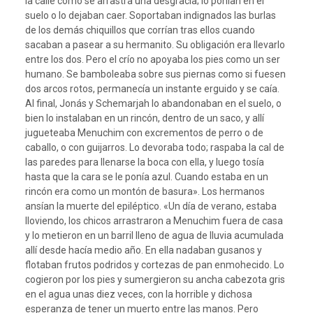
la calle como se arrastra una desgracia; lo ponían en el
suelo o lo dejaban caer. Soportaban indignados las burlas
de los demás chiquillos que corrían tras ellos cuando
sacaban a pasear a su hermanito. Su obligación era llevarlo
entre los dos. Pero el crío no apoyaba los pies como un ser
humano. Se bamboleaba sobre sus piernas como si fuesen
dos arcos rotos, permanecía un instante erguido y se caía.
Al final, Jonás y Schemarjah lo abandonaban en el suelo, o
bien lo instalaban en un rincón, dentro de un saco, y allí
jugueteaba Menuchim con excrementos de perro o de
caballo, o con guijarros. Lo devoraba todo; raspaba la cal de
las paredes para llenarse la boca con ella, y luego tosía
hasta que la cara se le ponía azul. Cuando estaba en un
rincón era como un montón de basura». Los hermanos
ansían la muerte del epiléptico. «Un día de verano, estaba
lloviendo, los chicos arrastraron a Menuchim fuera de casa
y lo metieron en un barril lleno de agua de lluvia acumulada
allí desde hacía medio año. En ella nadaban gusanos y
flotaban frutos podridos y cortezas de pan enmohecido. Lo
cogieron por los pies y sumergieron su ancha cabezota gris
en el agua unas diez veces, con la horrible y dichosa
esperanza de tener un muerto entre las manos. Pero