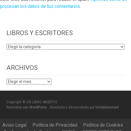
procesan los datos de tus comentarios
.
LIBROS Y ESCRITORES
LIBROS
Y
ESCRITORES
ARCHIVOS
ARCHIVOS
Copyright © UN LIBRO ABIERTO
Funciona con WordPress
, diseñado y desarrollado por
templatesnext
Aviso Legal
Política de Privacidad
Política de Cookies