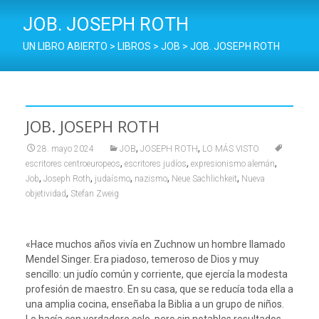
JOB. JOSEPH ROTH
UN LIBRO ABIERTO
>
LIBROS
>
JOB
>
JOB. JOSEPH ROTH
JOB. JOSEPH ROTH
,
,
28. mayo 2024
JOB
JOSEPH ROTH
LO MÁS VISTO
,
,
,
escritores centroeuropeos
escritores judíos
expresionismo alemán
,
,
,
,
,
Job
Joseph Roth
judaísmo
nazismo
Neue Sachlichkeit
Nueva
,
objetividad
Stefan Zweig
«Hace muchos años vivía en Zuchnow un hombre llamado
Mendel Singer. Era piadoso, temeroso de Dios y muy
sencillo: un judío común y corriente, que ejercía la modesta
profesión de maestro. En su casa, que se reducía toda ella a
una amplia cocina, enseñaba la Biblia a un grupo de niños.