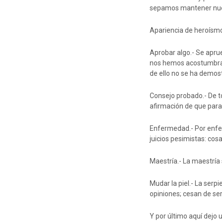
sepamos mantener nue
Apariencia de heroísmo.
Aprobar algo.- Se apru
nos hemos acostumbrado 
de ello no se ha demos
Consejo probado.- De t
afirmación de que para 
Enfermedad.- Por enfer
juicios pesimistas: cos
Maestría.- La maestría 
Mudar la piel.- La serp
opiniones; cesan de ser
Y por último aquí dejo 