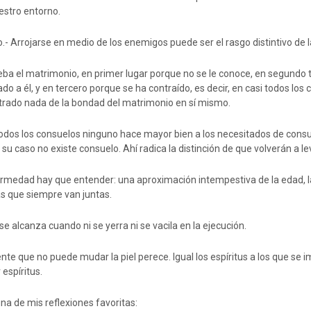
stro entorno.
- Arrojarse en medio de los enemigos puede ser el rasgo distintivo de l
eba el matrimonio, en primer lugar porque no se le conoce, en segundo
a él, y en tercero porque se ha contraído, es decir, en casi todos los 
trado nada de la bondad del matrimonio en sí mismo.
odos los consuelos ninguno hace mayor bien a los necesitados de consu
su caso no existe consuelo. Ahí radica la distinción de que volverán a l
medad hay que entender: una aproximación intempestiva de la edad, la
as que siempre van juntas.
se alcanza cuando ni se yerra ni se vacila en la ejecución.
iente que no puede mudar la piel perece. Igual los espíritus a los que se
 espíritus.
una de mis reflexiones favoritas: