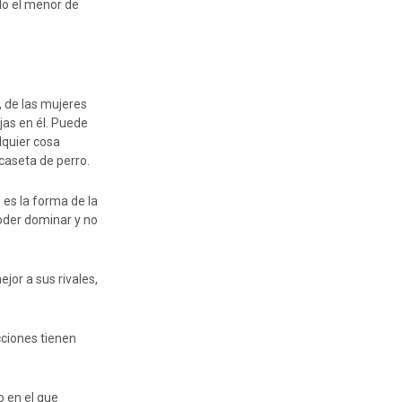
lo el menor de
, de las mujeres
jas en él. Puede
lquier cosa
aseta de perro.
es la forma de la
oder dominar y no
jor a sus rivales,
acciones tienen
 en el que