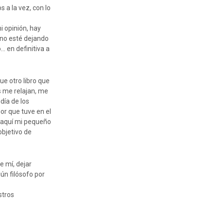
 a la vez, con lo
i opinión, hay
 no esté dejando
… en definitiva a
ue otro libro que
os me relajan, me
ía de los
or que tuve en el
e aquí mi pequeño
objetivo de
e mí, dejar
ún filósofo por
stros