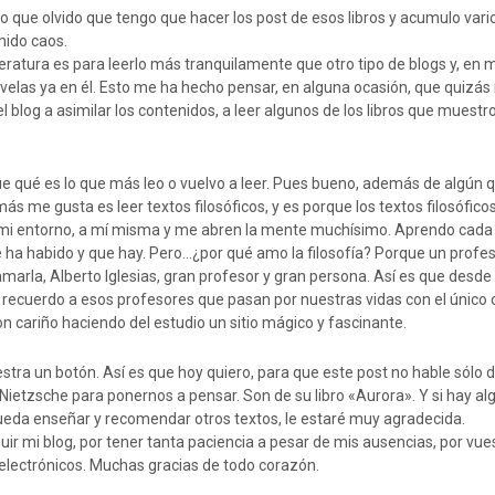
 que olvido que tengo que hacer los post de esos libros y acumulo varios
emido caos.
teratura es para leerlo más tranquilamente que otro tipo de blogs y, en m
velas ya en él. Esto me ha hecho pensar, en alguna ocasión, que quizás
l blog a asimilar los contenidos, a leer algunos de los libros que muestro
e qué es lo que más leo o vuelvo a leer. Pues bueno, además de algún q
más me gusta es leer textos filosóficos, y es porque los textos filosófic
i entorno, a mí misma y me abren la mente muchísimo. Aprendo cada d
e ha habido y que hay. Pero…¿por qué amo la filosofía? Porque un profes
amarla, Alberto Iglesias, gran profesor y gran persona. Así es que desd
ecuerdo a esos profesores que pasan por nuestras vidas con el único 
on cariño haciendo del estudio un sitio mágico y fascinante.
tra un botón. Así es que hoy quiero, para que este post no hable sólo d
Nietzsche para ponernos a pensar. Son de su libro «Aurora». Y si hay alg
ueda enseñar y recomendar otros textos, le estaré muy agradecida.
uir mi blog, por tener tanta paciencia a pesar de mis ausencias, por vue
electrónicos. Muchas gracias de todo corazón.