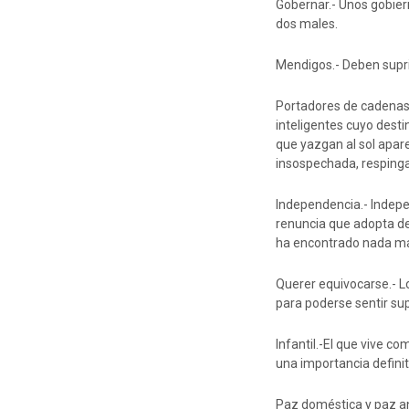
Gobernar.- Unos gobiern
dos males.
Mendigos.- Deben supri
Portadores de cadenas.
inteligentes cuyo desti
que yazgan al sol apar
insospechada, resping
Independencia.- Indepe
renuncia que adopta de
ha encontrado nada má
Querer equivocarse.- L
para poderse sentir sup
Infantil.-El que vive co
una importancia definiti
Paz doméstica y paz an