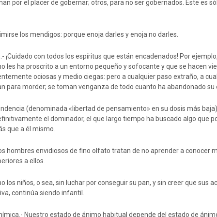
an por el placer de gobernar; otros, para no ser gobernados. Éste es só
mirse los mendigos: porque enoja darles y enoja no darles.
- ¡Cuidado con todos los espíritus que están encadenados! Por ejemplo
no les ha proscrito a un entorno pequeño y sofocante y que se hacen vie
entemente ociosas y medio ciegas: pero a cualquier paso extraño, a cua
an para morder; se toman venganza de todo cuanto ha abandonado su c
ndencia (denominada «libertad de pensamiento» en su dosis más baja) 
finitivamente el dominador, el que largo tiempo ha buscado algo que p
s que a él mismo.
os hombres envidiosos de fino olfato tratan de no aprender a conocer me
eriores a ellos.
mo los niños, o sea, sin luchar por conseguir su pan, y sin creer que sus 
va, continúa siendo infantil.
ímica.- Nuestro estado de ánimo habitual depende del estado de ánimo