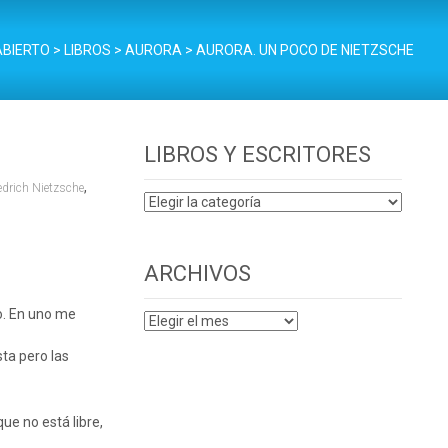
ABIERTO
>
LIBROS
>
AURORA
>
AURORA. UN POCO DE NIETZSCHE
LIBROS Y ESCRITORES
,
edrich Nietzsche
LIBROS
Y
ESCRITORES
ARCHIVOS
o. En uno me
ARCHIVOS
ta pero las
ue no está libre,