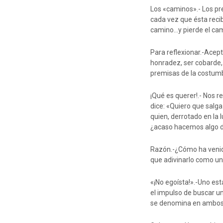
Los «caminos».- Los pr
cada vez que ésta reci
camino…y pierde el ca
Para reflexionar.-Acept
honradez, ser cobarde, 
premisas de la costum
¡Qué es querer!.- Nos r
dice: «Quiero que salga
quien, derrotado en la l
¿acaso hacemos algo di
Razón.-¿Cómo ha venido
que adivinarlo como un 
«¡No egoísta!».-Uno es
el impulso de buscar un
se denomina en ambos 