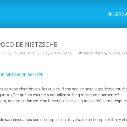
UN LIBRO 
POCO DE NIETZSCHE
,
,
,
,
,
URORA
FRIEDRICH NIETZSCHE
LO MÁS VISTO
Aurora
filosofía
filósofos
Fri
dos correos electrónicos, los cuales, dicho sea de paso, agradezco much
egunta: ¿Por qué no escribe o actualiza su blog más continuamente?
ara, desgraciadamente no hacerlo, no se si alguna valdrá como respues
e casi cinco años con el comparto la mayoría de mi tiempo el libre y el q