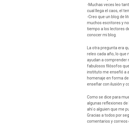
-Muchas veces leo tanto
cual llega el caos, el t
-Creo que un blog de li
muchos escritores y no
tiempo a los lectores de
conocer mi blog.
La otra pregunta era qu
releo cada año, lo que 
ayudan a comprender m
fabulosos filósofos qu
instituto me enseñó a 
homenaje en forma de r
enseñar con ilusión y c
Como se dice para mues
algunas reflexiones de 
ahí o alguien que me p
Gracias a todos por seg
comentarios y correos 