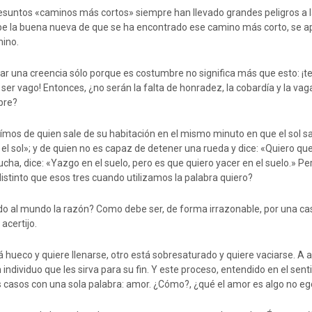
esuntos «caminos más cortos» siempre han llevado grandes peligros a 
be la buena nueva de que se ha encontrado ese camino más corto, se a
mino.
ar una creencia sólo porque es costumbre no significa más que esto: ¡te
ser vago! Entonces, ¿no serán la falta de honradez, la cobardía y la vag
bre?
eímos de quien sale de su habitación en el mismo minuto en que el sol sa
 el sol»; y de quien no es capaz de detener una rueda y dice: «Quiero qu
ucha, dice: «Yazgo en el suelo, pero es que quiero yacer en el suelo.» Pero
stinto que esos tres cuando utilizamos la palabra quiero?
 al mundo la razón? Como debe ser, de forma irrazonable, por una ca
acertijo.
tá hueco y quiere llenarse, otro está sobresaturado y quiere vaciarse. 
 individuo que les sirva para su fin. Y este proceso, entendido en el sen
casos con una sola palabra: amor. ¿Cómo?, ¿qué el amor es algo no eg