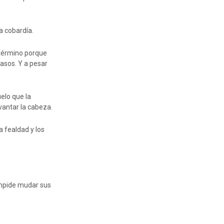
a cobardía.
 término porque
casos. Y a pesar
elo que la
evantar la cabeza.
 fealdad y los
 impide mudar sus