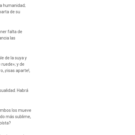
la humanidad;
parta de su
ner falta de
ancia las
le de la suya y
e ruede»; y de
, ¡risas aparte!,
sualidad. Habrá
A ambos los mueve
tido más sublime,
oísta?