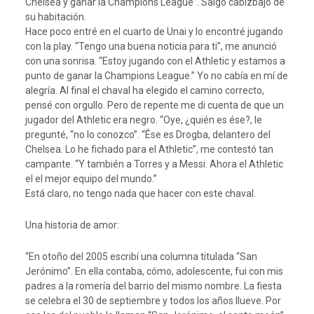
Chelsea y ganar la Champions League”. Salgo cabizbajo de
su habitación.
Hace poco entré en el cuarto de Unai y lo encontré jugando
con la play. “Tengo una buena noticia para ti”, me anunció
con una sonrisa. “Estoy jugando con el Athletic y estamos a
punto de ganar la Champions League.” Yo no cabía en mí de
alegría. Al final el chaval ha elegido el camino correcto,
pensé con orgullo. Pero de repente me di cuenta de que un
jugador del Athletic era negro. “Oye, ¿quién es ése?, le
pregunté, “no lo conozco”. “Ése es Drogba, delantero del
Chelsea. Lo he fichado para el Athletic”, me contestó tan
campante. “Y también a Torres y a Messi. Ahora el Athletic
el el mejor equipo del mundo.”
Está claro, no tengo nada que hacer con este chaval.
Una historia de amor:
“En otoño del 2005 escribí una columna titulada “San
Jerónimo”. En ella contaba, cómo, adolescente, fui con mis
padres a la romería del barrio del mismo nombre. La fiesta
se celebra el 30 de septiembre y todos los años llueve. Por