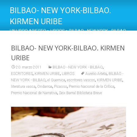
BILBAO- NEW YORK-BILBAO.
KIRMEN URIBE
UN LIBRO ABIERTO
>
LIBROS
>
BILBAO - NEW YORK - BILBAO
>
BILBAO- NEW YORK-BILBAO. KIRMEN URIBE
BILBAO- NEW YORK-BILBAO. KIRMEN
URIBE
,
20. marzo 2011
BILBAO - NEW YORK - BILBAO
,
,
,
ESCRITORES
KIRMEN URIBE
LIBROS
Aurelio Arteta
BILBAO -
,
,
,
,
NEW YORK - BILBAO
el Guernica
escritores vascos
KIRMEN URIBE
,
,
,
,
literatura vasca
Ondarroa
Picasso
Premio Nacional de la Crítica
,
Premio Nacional de Narrativa
Seix Barral Biblioteca Breve