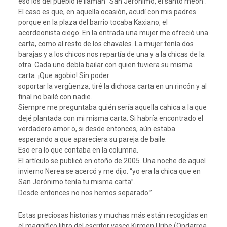
eso los del pueblo le llaman “San Jerónimo, el santo meón”.
El caso es que, en aquella ocasión, acudí con mis padres
porque en la plaza del barrio tocaba Kaxiano, el
acordeonista ciego. En la entrada una mujer me ofreció una
carta, como al resto de los chavales. La mujer tenía dos
barajas y a los chicos nos repartía de una y a la chicas de la
otra. Cada uno debía bailar con quien tuviera su misma
carta. ¡Que agobio! Sin poder
soportar la vergüenza, tiré la dichosa carta en un rincón y al
final no bailé con nadie.
Siempre me preguntaba quién sería aquella cahica a la que
dejé plantada con mi misma carta. Si habría encontrado el
verdadero amor o, si desde entonces, aún estaba
esperando a que apareciera su pareja de baile.
Eso era lo que contaba en la columna.
El artículo se publicó en otoño de 2005. Una noche de aquel
invierno Nerea se acercó y me dijo. “yo era la chica que en
San Jerónimo tenía tu misma carta”.
Desde entonces no nos hemos separado.”
Estas preciosas historias y muchas más están recogidas en
el magnífico libro del escritor vasco Kirmen Uribe (Ondarroa,