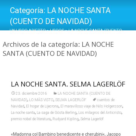
Categoría:
LA NOCHE SANTA
(CUENTO DE NAVIDAD)
UN LIBRO ABIERTO
>
LIBROS
>
LA NOCHE SANTA (CUENTO
DE NAVIDAD)
Archivos de la categoría: LA NOCHE
SANTA (CUENTO DE NAVIDAD)
LA NOCHE SANTA. SELMA LAGERLÖF
23. diciembre 2016
LA NOCHE SANTA (CUENTO DE
,
,
NAVIDAD)
LO MÁS VISTO
SELMA LAGERLÖF
cuentos de
,
,
,
Navidad
El hogar de Lijecrona
El maravilloso viaje de Nils Holgersson
,
,
,
La noche santa
La saga de Gösta Berling
Los milagros del Anticristo
,
,
premio nobel de literatura
Rudyard Kipling
Selma Lagerlöf
«Madonna col Bambino benedicente e cherubini«, Jacopo