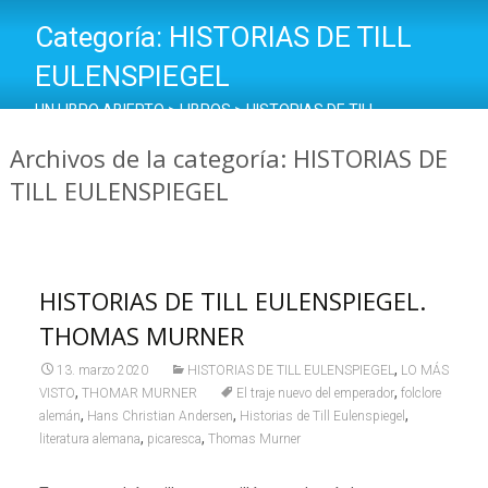
Categoría:
HISTORIAS DE TILL
EULENSPIEGEL
UN LIBRO ABIERTO
>
LIBROS
>
HISTORIAS DE TILL
EULENSPIEGEL
Archivos de la categoría: HISTORIAS DE
TILL EULENSPIEGEL
HISTORIAS DE TILL EULENSPIEGEL.
THOMAS MURNER
,
13. marzo 2020
HISTORIAS DE TILL EULENSPIEGEL
LO MÁS
,
,
VISTO
THOMAR MURNER
El traje nuevo del emperador
folclore
,
,
,
alemán
Hans Christian Andersen
Historias de Till Eulenspiegel
,
,
literatura alemana
picaresca
Thomas Murner