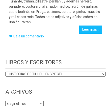
Tunante, truhán, pillastre, perillán,.. y además herrero,
panadero, costurero, afamado médico, ladrón de gallinas,
sabio berlinés en Praga, cocinero, peletero, pintor, maestro
y mil cosas más. Todos estos adjetivos y oficios caben en
una figura tan
Leer más…
Deja un comentario
LIBROS Y ESCRITORES
LIBROS
Y
ESCRITORES
ARCHIVOS
ARCHIVOS