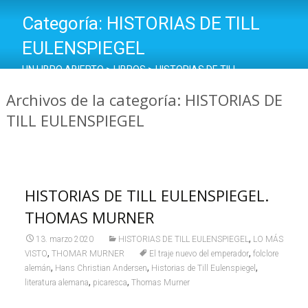
Categoría:
HISTORIAS DE TILL
EULENSPIEGEL
UN LIBRO ABIERTO
>
LIBROS
>
HISTORIAS DE TILL
EULENSPIEGEL
Archivos de la categoría: HISTORIAS DE
TILL EULENSPIEGEL
HISTORIAS DE TILL EULENSPIEGEL.
THOMAS MURNER
,
13. marzo 2020
HISTORIAS DE TILL EULENSPIEGEL
LO MÁS
,
,
VISTO
THOMAR MURNER
El traje nuevo del emperador
folclore
,
,
,
alemán
Hans Christian Andersen
Historias de Till Eulenspiegel
,
,
literatura alemana
picaresca
Thomas Murner