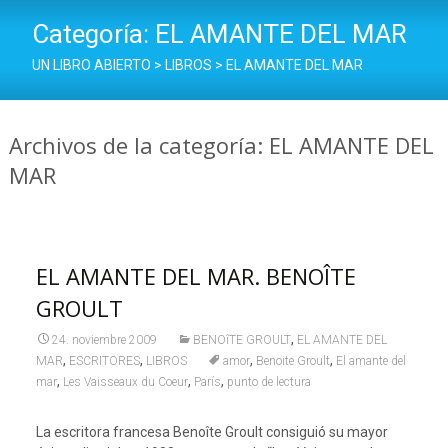
Categoría:
EL AMANTE DEL MAR
UN LIBRO ABIERTO
>
LIBROS
>
EL AMANTE DEL MAR
Archivos de la categoría: EL AMANTE DEL
MAR
EL AMANTE DEL MAR. BENOÎTE
GROULT
,
24. noviembre 2009
BENOîTE GROULT
EL AMANTE DEL
,
,
,
,
MAR
ESCRITORES
LIBROS
amor
Benoite Groult
El amante del
,
,
,
mar
Les Vaisseaux du Coeur
París
punto de lectura
La escritora francesa Benoîte Groult consiguió su mayor