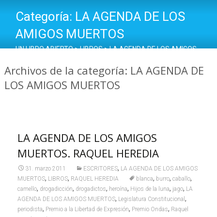
Categoría:
LA AGENDA DE LOS
AMIGOS MUERTOS
UN LIBRO ABIERTO
>
LIBROS
>
LA AGENDA DE LOS AMIGOS
MUERTOS
Archivos de la categoría: LA AGENDA DE
LOS AMIGOS MUERTOS
LA AGENDA DE LOS AMIGOS
MUERTOS. RAQUEL HEREDIA
,
31. marzo 2011
ESCRITORES
LA AGENDA DE LOS AMIGOS
,
,
,
,
,
MUERTOS
LIBROS
RAQUEL HEREDIA
blanca
burro
caballo
,
,
,
,
,
,
camello
drogadicción
drogadictos
heroína
Hijos de la luna
jago
LA
,
,
AGENDA DE LOS AMIGOS MUERTOS
Legislatura Constitucional
,
,
,
periodista
Premio a la Libertad de Expresión
Premio Ondas
Raquel