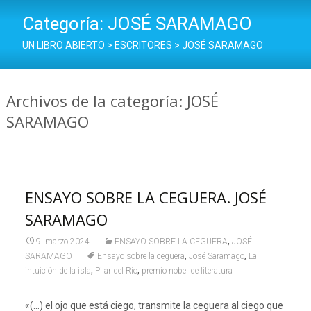
Categoría:
JOSÉ SARAMAGO
UN LIBRO ABIERTO
>
ESCRITORES
>
JOSÉ SARAMAGO
Archivos de la categoría: JOSÉ
SARAMAGO
ENSAYO SOBRE LA CEGUERA. JOSÉ
SARAMAGO
,
9. marzo 2024
ENSAYO SOBRE LA CEGUERA
JOSÉ
,
,
SARAMAGO
Ensayo sobre la ceguera
José Saramago
La
,
,
intuición de la isla
Pilar del Río
premio nobel de literatura
«(…) el ojo que está ciego, transmite la ceguera al ciego que