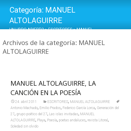
Categoría:
MANUEL
ALTOLAGUIRRE
UN LIBRO ABIERTO
>
ESCRITORES
>
MANUEL
ALTOLAGUIRRE
Archivos de la categoría: MANUEL
ALTOLAGUIRRE
MANUEL ALTOLAGUIRRE, LA
CANCIÓN EN LA POESÍA
,
24. abril 2011
ESCRITORES
MANUEL ALTOLAGUIRRE
,
,
,
Antonio Machado
Emilio Prados
Federico García Lorca
Generación del
,
,
,
27
grupo poético del 27
Las islas invitadas
MANUEL
,
,
,
,
,
ALTOLAGUIRRE
Playa
Poesía
poetas andaluces
revista Litoral
Soledad sin olvido