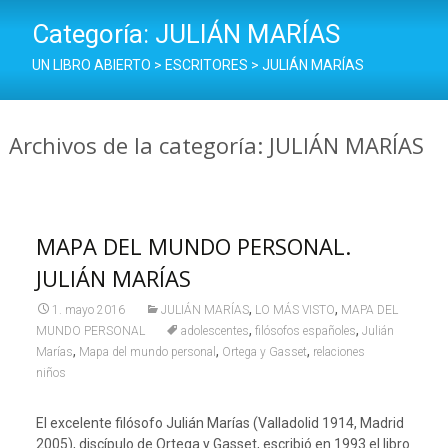
Categoría:
JULIÁN MARÍAS
UN LIBRO ABIERTO
>
ESCRITORES
>
JULIÁN MARÍAS
Archivos de la categoría: JULIÁN MARÍAS
MAPA DEL MUNDO PERSONAL.
JULIÁN MARÍAS
,
,
1. mayo 2016
JULIÁN MARÍAS
LO MÁS VISTO
MAPA DEL
,
,
MUNDO PERSONAL
adolescentes
filósofos españoles
Julián
,
,
,
Marías
Mapa del mundo personal
Ortega y Gasset
relaciones
niños
El excelente filósofo Julián Marías (Valladolid 1914, Madrid
2005), discípulo de Ortega y Gasset, escribió en 1993 el libro