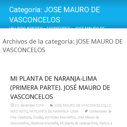
Categoría:
JOSE MAURO DE
VASCONCELOS
UN LIBRO ABIERTO
>
ESCRITORES
>
JOSE MAURO DE
VASCONCELOS
Archivos de la categoría: JOSE MAURO DE
VASCONCELOS
MI PLANTA DE NARANJA-LIMA
(PRIMERA PARTE). JOSÉ MAURO DE
VASCONCELOS
,
20. diciembre 2019
JOSE MAURO DE VASCONCELOS
LO
,
MÁS VISTO
MI PLANTA DE NARANJA -LIMA
Confesiones de
,
,
,
Fray Calabaza
Doidao
escritores brasileños
José Mauro de
,
,
,
Vasconcelos
literatura brasileña
Mi planta de naranja-lima
Vamos a