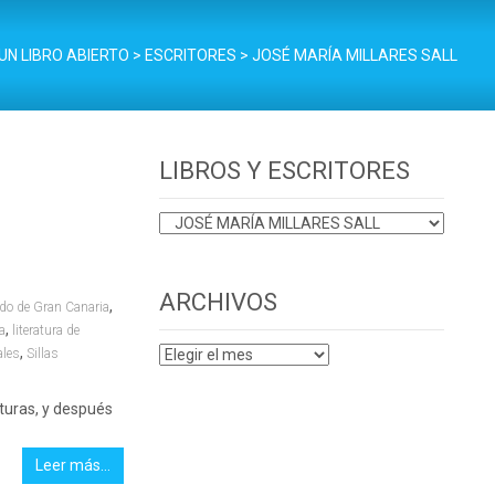
UN LIBRO ABIERTO
>
ESCRITORES
>
JOSÉ MARÍA MILLARES SALL
LIBROS Y ESCRITORES
LIBROS
Y
ESCRITORES
ARCHIVOS
,
ldo de Gran Canaria
,
a
literatura de
,
ARCHIVOS
ales
Sillas
nturas, y después
Leer más…