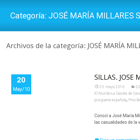
Categoría:
JOSÉ MARÍA MILLARES 
Archivos de la categoría: JOSÉ MARÍA MI
SILLAS. JOSE
20
20. mayo 2010
E
May/10
El Mundo-La Gaceta de Can
,
posguerra española
Pino B
Conocí a José María Mil
las casualidades de la 