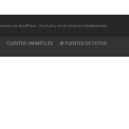
nciona con WordPress
, diseñado y desarrollado por
templatesnext
CUENTOS INFANTILES
© FUENTES DE FOTOS