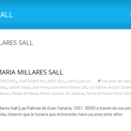
SALL
LLARES SALL
 MARIA MILLARES SALL
,
,
,
SCRITORES
JOSÉ MARÍA MILLARES SALL
LIBROS
SILLAS
Ediciones del Cabi
,
,
,
,
arias
Gabriel Celaya
José Hierro
José María Millares Sall
Las Palmas de Gran Canari
,
,
,
etancor
Planas de Poesía
Premio Canarias de Literatura
Premio de Poesía Tomás Mor
lares Sall (Las Palmas de Gran Canaria, 1921- 2009) a través de sus pi
vida, hicieron que le tuviera que entrevistar, hace ya unos siete años