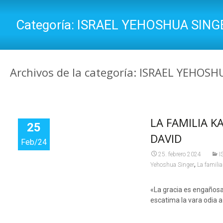
Categoría:
ISRAEL YEHOSHUA SING
Archivos de la categoría: ISRAEL YEHOS
LA FAMILIA K
25
DAVID
Feb/24
25. febrero 2024
I
,
Yehoshua Singer
La famili
«La gracia es engañosa 
escatima la vara odia a