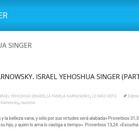
ER
HUA SINGER
ARNOWSKY. ISRAEL YEHOSHUA SINGER (PART
,
,
SRAEL YEHOSHUA SINGER
LA FAMILIA KARNOWSKY
LO MÁS VISTO
Editor
,
a Karnowsky
nazismo
y la belleza vana, y sólo por sus virtudes será alabada» Proverbios 31,
 su hijo, y quien lo ama lo castiga a tiempo». Proverbios 13,24. «Escucha