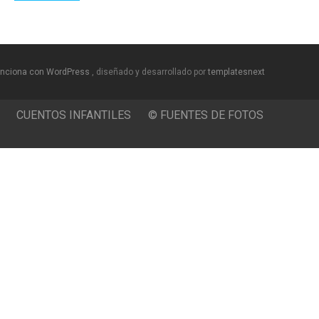
nciona con WordPress
, diseñado y desarrollado por
templatesnext
CUENTOS INFANTILES
© FUENTES DE FOTOS