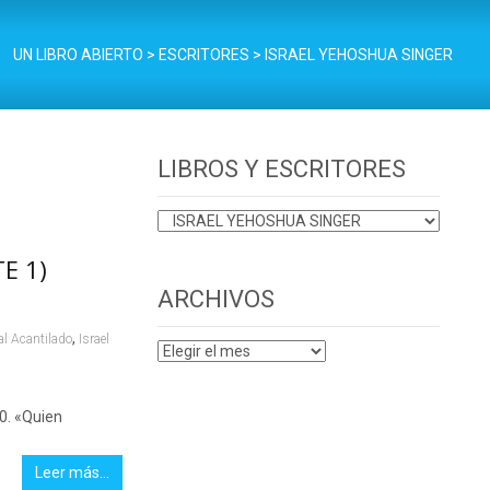
UN LIBRO ABIERTO
>
ESCRITORES
>
ISRAEL YEHOSHUA SINGER
LIBROS Y ESCRITORES
LIBROS
Y
E 1)
ESCRITORES
ARCHIVOS
,
ial Acantilado
Israel
ARCHIVOS
30. «Quien
Leer más…