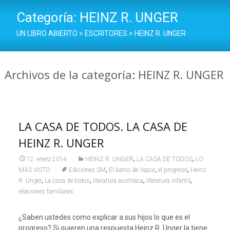
Categoría:
HEINZ R. UNGER
UN LIBRO ABIERTO
>
ESCRITORES
>
HEINZ R. UNGER
Archivos de la categoría: HEINZ R. UNGER
LA CASA DE TODOS. LA CASA DE
HEINZ R. UNGER
,
,
12. enero 2014
HEINZ R. UNGER
LA CASA DE TODOS
LO
,
,
,
MÁS VISTO
Ediciones SM
El barco de Vapor
el progreso
Heinz
,
,
,
,
R. Unger
La casa de todos
literatura austriaca
literatura infantil
relaciones familiares
¿Saben ustedes como explicar a sus hijos lo que es el
progreso? Si quieren una respuesta Heinz R. Unger la tiene.