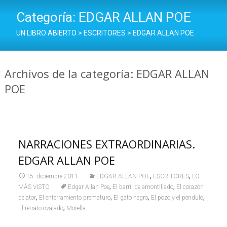
Categoría:
EDGAR ALLAN POE
UN LIBRO ABIERTO
>
ESCRITORES
>
EDGAR ALLAN POE
Archivos de la categoría: EDGAR ALLAN
POE
NARRACIONES EXTRAORDINARIAS.
EDGAR ALLAN POE
,
,
15. diciembre 2011
EDGAR ALLAN POE
ESCRITORES
LO
,
,
MÁS VISTO
Edgar Allan Poe
El barril de amontillado
El corazón
,
,
,
,
delator
El enterramiento prematuro
El gato negro
El pozo y el péndulo
,
El retrato ovalado
Morella