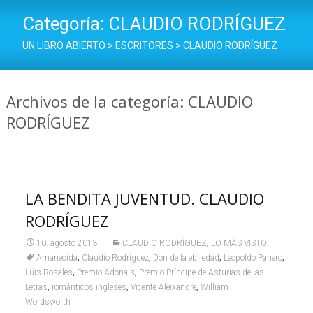
Categoría:
CLAUDIO RODRÍGUEZ
UN LIBRO ABIERTO
>
ESCRITORES
>
CLAUDIO RODRÍGUEZ
Archivos de la categoría: CLAUDIO
RODRÍGUEZ
LA BENDITA JUVENTUD. CLAUDIO
RODRÍGUEZ
,
10. agosto 2013
CLAUDIO RODRÍGUEZ
LO MÁS VISTO
,
,
,
,
Amanecida
Claudio Rodríguez
Don de la ebriedad
Leopoldo Panero
,
,
Luis Rosales
Premio Adonais
Premio Príncipe de Asturias de las
,
,
,
Letras
románticos ingleses
Vicente Aleixandre
William
Wordsworth