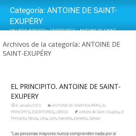
Categoría:
ANTOINE DE SAINT-
EXUPÉRY
UN LIBRO ABIERTO
>
ESCRITORES
>
ANTOINE DE SAINT-
EXUPÉRY
Archivos de la categoría: ANTOINE DE
SAINT-EXUPÉRY
EL PRINCIPITO. ANTOINE DE SAINT-
EXUPERY
,
4. octubre 2010
ANTOINE DE SAINT-EXUPÉRY
EL
,
,
,
PRINCIPITO
ESCRITORES
LIBROS
Antoine de Saint- Exupéry
El
,
,
,
,
,
,
Principito
fábula
Libia
Lyon
Marsella
planetas
Sahara
“Las personas mayores nunca comprenden nada por sí