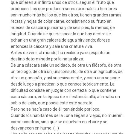
que difieren al infinito unos de otros, según el fruto que
producen. Los que producen seres racionales u hombres
son mucho más bellos que los otros; tienen grandes ramas
rectas y hojas de color carne, consistiendo su fruto en
nueces de cáscara purísima y de seis pies, lo menos, de
longitud. Cuando se quiere sacar lo que hay dentro se
echan en una gran caldera de agua hirviendo; ábrese
entonces la cáscara y sale una criatura viva.
Antes de venir al mundo, ha recibido ya su espíritu un
destino determinado por la naturaleza.
De una cáscara sale un soldado, de otra un filósofo, de otra
un teólogo, de otra un jurisconsulto, de otra un agricultor, de
otra un ganapán, y así sucesivamente, y cada uno se pone
desde luego a practicar lo que conoce teóricamente. La
dificultad consiste en juzgar con certeza lo que contiene
cada cáscara; en la época de mi estancia allá, afirmaba un
sabio del país, que poseía este este secreto.
Pero no se hacía caso de él, teniéndolo por loco.
Cuando los habitantes de la Luna llegan a viejos, no mueren
como nosotros, sino que se disuelven en el aire y se
desvanecen en humo. (…)