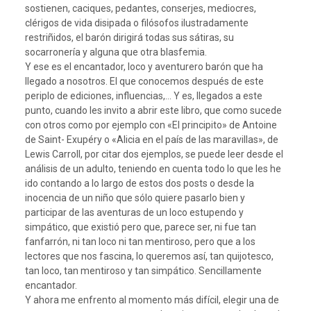
sostienen, caciques, pedantes, conserjes, mediocres,
clérigos de vida disipada o filósofos ilustradamente
restriñidos, el barón dirigirá todas sus sátiras, su
socarronería y alguna que otra blasfemia.
Y ese es el encantador, loco y aventurero barón que ha
llegado a nosotros. El que conocemos después de este
periplo de ediciones, influencias,… Y es, llegados a este
punto, cuando les invito a abrir este libro, que como sucede
con otros como por ejemplo con «El principito» de Antoine
de Saint- Exupéry o «Alicia en el país de las maravillas», de
Lewis Carroll, por citar dos ejemplos, se puede leer desde el
análisis de un adulto, teniendo en cuenta todo lo que les he
ido contando a lo largo de estos dos posts o desde la
inocencia de un niño que sólo quiere pasarlo bien y
participar de las aventuras de un loco estupendo y
simpático, que existió pero que, parece ser, ni fue tan
fanfarrón, ni tan loco ni tan mentiroso, pero que a los
lectores que nos fascina, lo queremos así, tan quijotesco,
tan loco, tan mentiroso y tan simpático. Sencillamente
encantador.
Y ahora me enfrento al momento más difícil, elegir una de