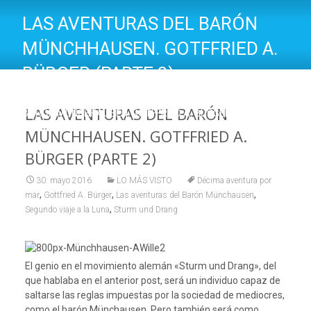
LAS AVENTURAS DEL BARÓN
MÜNCHHAUSEN. GOTFFRIED A.
BÜRGER (PARTE 2)
UN LIBRO ABIERTO
>
LO MÁS VISTO
>
LAS AVENTURAS DEL
LAS AVENTURAS DEL BARÓN
BARÓN MÜNCHHAUSEN. GOTFFRIED A. BÜRGER (PARTE 2)
MÜNCHHAUSEN. GOTFFRIED A.
BÜRGER (PARTE 2)
30. mayo 2016
LO MÁS VISTO
Décima aventura por
,
,
,
mar
Gottfried A. Bürger
Las aventuras del Barón Münchausen
,
Segundo viaje a la Luna
Sturm und Drang
El genio en el movimiento alemán «Sturm und Drang», del
que hablaba en el anterior post, será un individuo capaz de
saltarse las reglas impuestas por la sociedad de mediocres,
como el barón Münchausen. Pero también será como