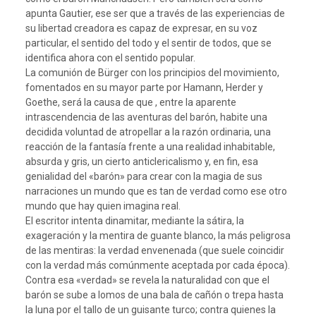
apunta Gautier, ese ser que a través de las experiencias de
su libertad creadora es capaz de expresar, en su voz
particular, el sentido del todo y el sentir de todos, que se
identifica ahora con el sentido popular.
La comunión de Bürger con los principios del movimiento,
fomentados en su mayor parte por Hamann, Herder y
Goethe, será la causa de que , entre la aparente
intrascendencia de las aventuras del barón, habite una
decidida voluntad de atropellar a la razón ordinaria, una
reacción de la fantasía frente a una realidad inhabitable,
absurda y gris, un cierto anticlericalismo y, en fin, esa
genialidad del «barón» para crear con la magia de sus
narraciones un mundo que es tan de verdad como ese otro
mundo que hay quien imagina real.
El escritor intenta dinamitar, mediante la sátira, la
exageración y la mentira de guante blanco, la más peligrosa
de las mentiras: la verdad envenenada (que suele coincidir
con la verdad más comúnmente aceptada por cada época).
Contra esa «verdad» se revela la naturalidad con que el
barón se sube a lomos de una bala de cañón o trepa hasta
la luna por el tallo de un guisante turco; contra quienes la