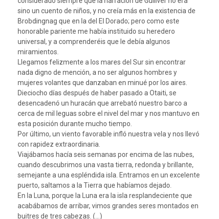
considerado siempre que la narración de Gulliver no era
sino un cuento de niños, y no creía más en la existencia de
Brobdingnag que en la del El Dorado; pero como este
honorable pariente me había instituido su heredero
universal, y a comprenderéis que le debía algunos
miramientos.
Llegamos felizmente a los mares del Sur sin encontrar
nada digno de mención, a no ser algunos hombres y
mujeres volantes que danzaban en minué por los aires.
Dieciocho días después de haber pasado a Otaiti, se
desencadenó un huracán que arrebató nuestro barco a
cerca de mil leguas sobre el nivel del mar y nos mantuvo en
esta posición durante mucho tiempo.
Por último, un viento favorable infló nuestra vela y nos llevó
con rapidez extraordinaria.
Viajábamos hacía seis semanas por encima de las nubes,
cuando descubrimos una vasta tierra, redonda y brillante,
semejante a una espléndida isla. Entramos en un excelente
puerto, saltamos a la Tierra que habíamos dejado.
En la Luna, porque la Luna era la isla resplandeciente que
acabábamos de arribar, vimos grandes seres montados en
buitres de tres cabezas. (…)