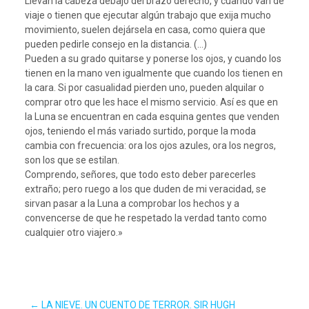
Llevan la cabeza debajo del brazo derecho, y cuando van de
viaje o tienen que ejecutar algún trabajo que exija mucho
movimiento, suelen dejársela en casa, como quiera que
pueden pedirle consejo en la distancia. (…)
Pueden a su grado quitarse y ponerse los ojos, y cuando los
tienen en la mano ven igualmente que cuando los tienen en
la cara. Si por casualidad pierden uno, pueden alquilar o
comprar otro que les hace el mismo servicio. Así es que en
la Luna se encuentran en cada esquina gentes que venden
ojos, teniendo el más variado surtido, porque la moda
cambia con frecuencia: ora los ojos azules, ora los negros,
son los que se estilan.
Comprendo, señores, que todo esto deber parecerles
extraño; pero ruego a los que duden de mi veracidad, se
sirvan pasar a la Luna a comprobar los hechos y a
convencerse de que he respetado la verdad tanto como
cualquier otro viajero.»
←
LA NIEVE. UN CUENTO DE TERROR. SIR HUGH