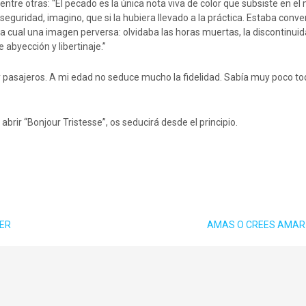
entre otras: “El pecado es la única nota viva de color que subsiste en e
guridad, imagino, que si la hubiera llevado a la práctica. Estaba conv
lla cual una imagen perversa: olvidaba las horas muertas, la discontinuid
abyección y libertinaje.”
y pasajeros. A mi edad no seduce mucho la fidelidad. Sabía muy poco to
a abrir “Bonjour Tristesse”, os seducirá desde el principio.
SER
AMAS O CREES AMA