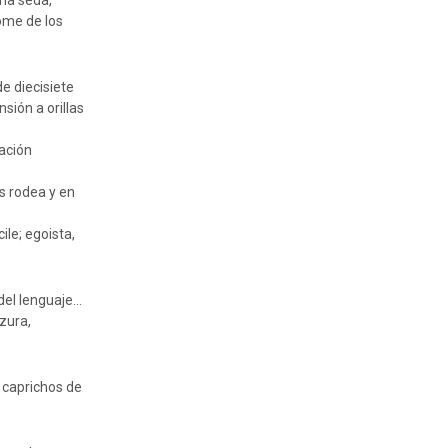
na seda,
ome de los
e diecisiete
sión a orillas
tación
es rodea y en
ile; egoista,
del lenguaje…
zura,
 caprichos de