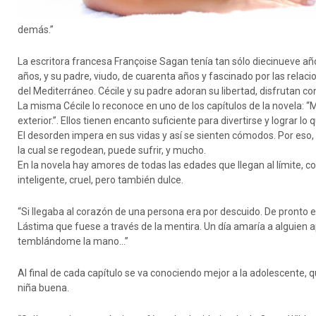
demás.”
La escritora francesa Françoise Sagan tenía tan sólo diecinueve año
años, y su padre, viudo, de cuarenta años y fascinado por las rel
del Mediterráneo. Cécile y su padre adoran su libertad, disfrutan co
La misma Cécile lo reconoce en uno de los capítulos de la novela: “
exterior.”. Ellos tienen encanto suficiente para divertirse y lograr lo
El desorden impera en sus vidas y así se sienten cómodos. Por eso, 
la cual se regodean, puede sufrir, y mucho.
En la novela hay amores de todas las edades que llegan al límite, co
inteligente, cruel, pero también dulce.
“Si llegaba al corazón de una persona era por descuido. De pronto
Lástima que fuese a través de la mentira. Un día amaría a alguien 
temblándome la mano…”
Al final de cada capítulo se va conociendo mejor a la adolescente
niña buena.