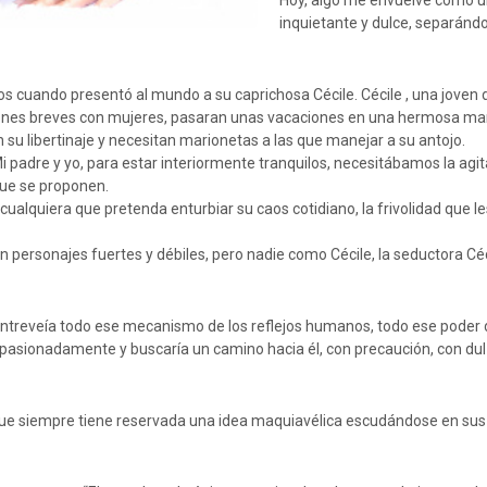
Hoy, algo me envuelve como u
inquietante y dulce, separánd
s cuando presentó al mundo a su caprichosa Cécile. Cécile , una joven d
aciones breves con mujeres, pasaran unas vacaciones en una hermosa man
n su libertinaje y necesitan marionetas a las que manejar a su antojo.
Mi padre y yo, para estar interiormente tranquilos, necesitábamos la agi
 que se proponen.
cualquiera que pretenda enturbiar su caos cotidiano, la frivolidad que l
n personajes fuertes y débiles, pero nadie como Cécile, la seductora Céc
 entreveía todo ese mecanismo de los reflejos humanos, todo ese poder 
apasionadamente y buscaría un camino hacia él, con precaución, con dul
, que siempre tiene reservada una idea maquiavélica escudándose en sus