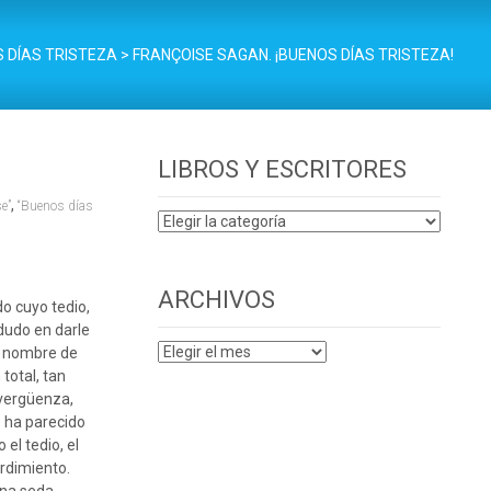
 DÍAS TRISTEZA
>
FRANÇOISE SAGAN. ¡BUENOS DÍAS TRISTEZA!
LIBROS Y ESCRITORES
,
e”
“Buenos días
LIBROS
Y
ESCRITORES
ARCHIVOS
o cuyo tedio,
dudo en darle
ARCHIVOS
e nombre de
 total, tan
 vergüenza,
 ha parecido
 el tedio, el
rdimiento.