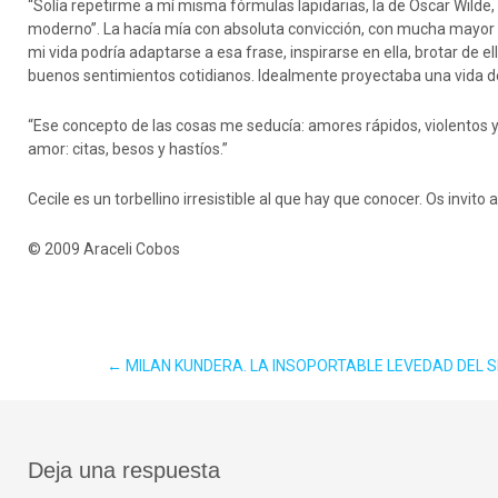
“Solía repetirme a mí misma fórmulas lapidarias, la de Oscar Wilde, 
moderno”. La hacía mía con absoluta convicción, con mucha mayor se
mi vida podría adaptarse a esa frase, inspirarse en ella, brotar de e
buenos sentimientos cotidianos. Idealmente proyectaba una vida de 
“Ese concepto de las cosas me seducía: amores rápidos, violentos 
amor: citas, besos y hastíos.”
Cecile es un torbellino irresistible al que hay que conocer. Os invito 
© 2009 Araceli Cobos
Navegación
←
MILAN KUNDERA. LA INSOPORTABLE LEVEDAD DEL 
de
Deja una respuesta