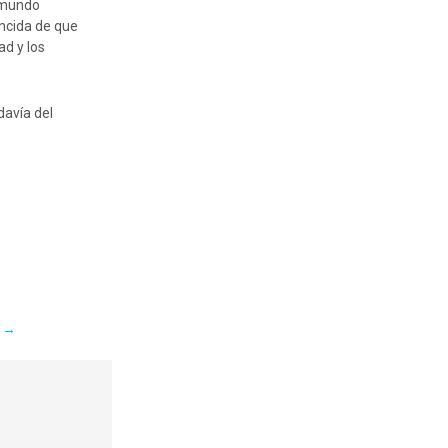
l mundo
encida de que
ad y los
davía del
R
→