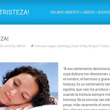
TRISTEZA!
UN LIBRO ABIERTO
>
LIBROS
>
BUENOS
ZA!
,
,
,
,
SE SAGAN
LIBROS
Francoise Sagan
libertinaje
Oscar Wilde
“Bonjour Tristess
“A ese sentimiento desconocid
cuya dulzura me obsesionan, 
el nombre, el hermoso y grav
tristeza. Es un sentimiento tan
egoísta, que casi me produce
cuando la tristeza siempre me
honrosa. No la conocía, tan sólo
pesar, más raramente el remo