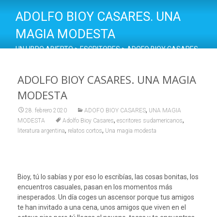
ADOLFO BIOY CASARES. UNA
MAGIA MODESTA
UN LIBRO ABIERTO
>
ESCRITORES
>
ADOFO BIOY CASARES
>
ADOLFO BIOY CASARES. UNA MAGIA MODESTA
ADOLFO BIOY CASARES. UNA MAGIA
MODESTA
,
28. febrero 2020
ADOFO BIOY CASARES
UNA MAGIA
,
,
MODESTA
Adolfo Bioy Casares
escritores sudamericanos
,
,
literatura argentina
relatos cortos
Una magia modesta
Bioy, tú lo sabías y por eso lo escribías, las cosas bonitas, los
encuentros casuales, pasan en los momentos más
inesperados. Un día coges un ascensor porque tus amigos
te han invitado a una cena, unos amigos que viven en el