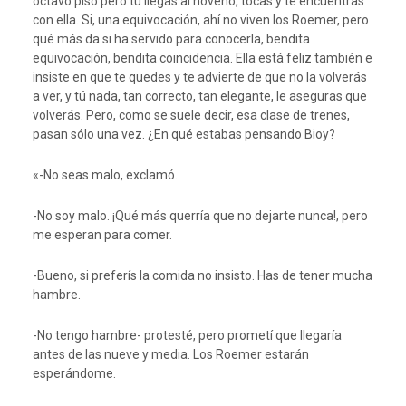
octavo piso pero tú llegas al noveno, tocas y te encuentras
con ella. Si, una equivocación, ahí no viven los Roemer, pero
qué más da si ha servido para conocerla, bendita
equivocación, bendita coincidencia. Ella está feliz también e
insiste en que te quedes y te advierte de que no la volverás
a ver, y tú nada, tan correcto, tan elegante, le aseguras que
volverás. Pero, como se suele decir, esa clase de trenes,
pasan sólo una vez. ¿En qué estabas pensando Bioy?
«-No seas malo, exclamó.
-No soy malo. ¡Qué más querría que no dejarte nunca!, pero
me esperan para comer.
-Bueno, si preferís la comida no insisto. Has de tener mucha
hambre.
-No tengo hambre- protesté, pero prometí que llegaría
antes de las nueve y media. Los Roemer estarán
esperándome.