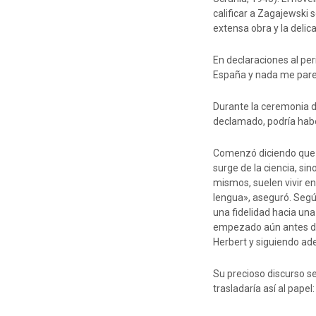
calificar a Zagajewski
extensa obra y la deli
En declaraciones al pe
España y nada me pare
Durante la ceremonia d
declamado, podría habe
Comenzó diciendo que la 
surge de la ciencia, si
mismos, suelen vivir en
lengua», aseguró. Según
una fidelidad hacia una
empezado aún antes de
Herbert y siguiendo ad
Su precioso discurso se
trasladaría así al papel: