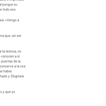
al porque su
e todo eso.
pea. «Vengo a
.
ma que, sin ser
 la teórica, no
e conocen a sí
 puertas de la
«conserve a la vez
ue había
chado y Zbigniew
ro y que yo