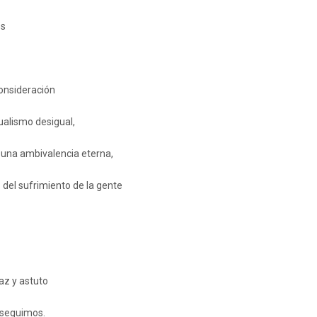
os
onsideración
ualismo desigual,
 una ambivalencia eterna,
del sufrimiento de la gente
z y astuto
rseguimos.