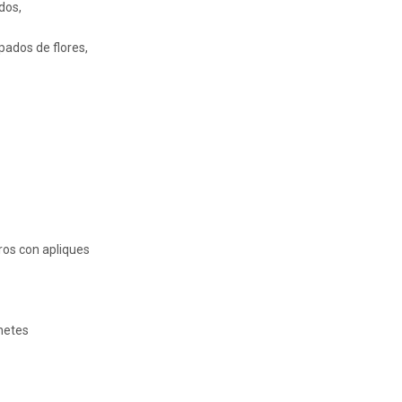
dos,
pados de flores,
ros con apliques
inetes