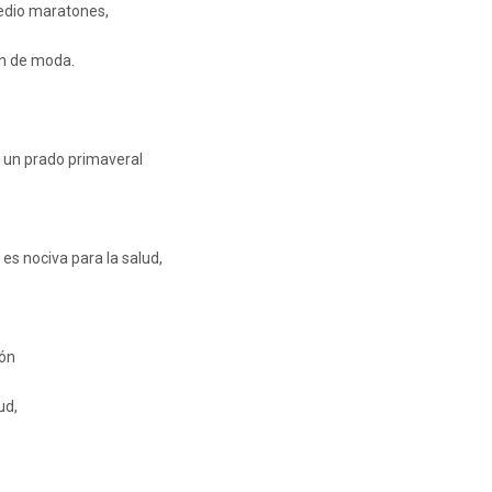
edio maratones,
án de moda.
 un prado primaveral
es nociva para la salud,
ión
ud,