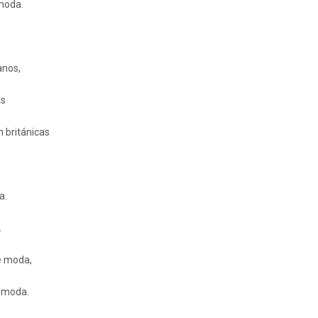
 moda.
ranos,
as
ón británicas
a.
.
e moda,
e moda.