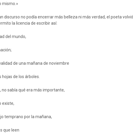
o mismo.»
n discurso no podía encerrar más belleza ni más verdad, el poeta volvió
ito la licencia de escribir así:
dad del mundo,
nación;
 realidad de una mañana de noviembre
 hojas de los árboles.
 no sabía qué era más importante,
o existe,
bajo temprano por la mañana,
s que leen