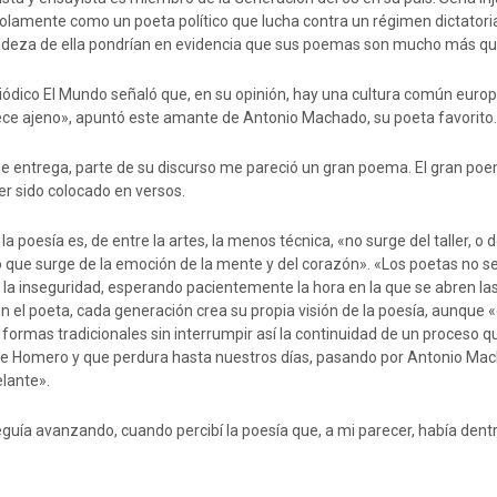
 solamente como un poeta político que lucha contra un régimen dictatori
cadeza de ella pondrían en evidencia que sus poemas son mucho más qu
riódico El Mundo señaló que, en su opinión, hay una cultura común euro
ce ajeno», apuntó este amante de Antonio Machado, su poeta favorito
e entrega, parte de su discurso me pareció un gran poema. El gran poe
r sido colocado en versos.
poesía es, de entre la artes, la menos técnica, «no surge del taller, o de
no que surge de la emoción de la mente y del corazón». «Los poetas no s
 la inseguridad, esperando pacientemente la hora en la que se abren las
 el poeta, cada generación crea su propia visión de la poesía, aunque 
 formas tradicionales sin interrumpir así la continuidad de un proceso q
 Homero y que perdura hasta nuestros días, pasando por Antonio Ma
elante».
guía avanzando, cuando percibí la poesía que, a mi parecer, había dent