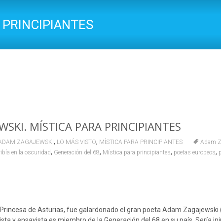
 PRINCIPIANTES
UN LIBRO ABIERTO
>
ESCRITORES
>
ADAM ZA
SKI. MÍSTICA PARA PRINCIPIANTES
,
,
ADAM ZAGAJEWSKI
LO MÁS VISTO
MÍSTICA PARA PRINCIPIANTES
Adam Z
,
,
,
,
ibía en la oscuridad
Generación del 68
Mística para principiantes
poetas europeos
 Princesa de Asturias, fue galardonado el gran poeta Adam Zagajewski 
lista y ensayista es miembro de la Generación del 68 en su país. Sería in