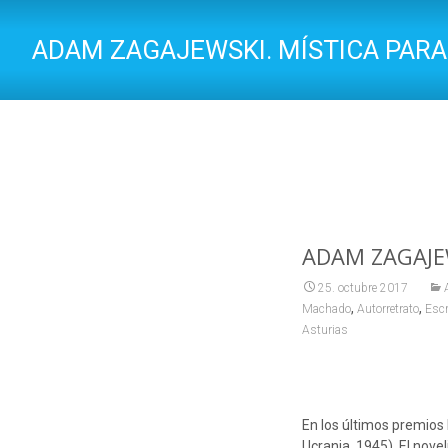
ADAM ZAGAJEWSKI. MÍSTICA PARA
ADAM ZAGAJEW
25. octubre 2017
,
,
Machado
Autorretrato
Escr
Asturias
En los últimos premios
Ucrania, 1945). El nove