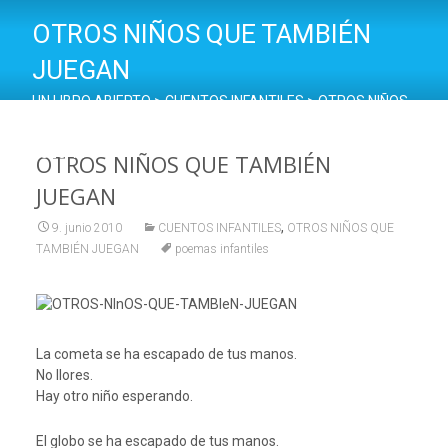
OTROS NIÑOS QUE TAMBIÉN
JUEGAN
UN LIBRO ABIERTO
>
CUENTOS INFANTILES
>
OTROS NIÑOS
QUE TAMBIÉN JUEGAN
>
OTROS NIÑOS QUE TAMBIÉN
JUEGAN
OTROS NIÑOS QUE TAMBIÉN
JUEGAN
,
9. junio 2010
CUENTOS INFANTILES
OTROS NIÑOS QUE
TAMBIÉN JUEGAN
poemas infantiles
La cometa se ha escapado de tus manos.
No llores.
Hay otro niño esperando.
El globo se ha escapado de tus manos.