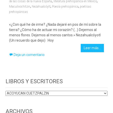
,
,
de las cosas de la nueva España
literatura prehispánica en México
,
,
,
Macuilxochitzin
Nezahualcóytl
Poesía prehispánica
poetisas
prehispánicas
«¿Con qué he de irme? ¿Nada dejaré en pos de mí sobre la
tierra? ¿Cómo ha de actuar mi corazón? (…) Dejemos al
menos flores. Dejemos al menos cantos.» Nezahualcóyotl
(Un recuerdo que dejo) Hoy
Leer más…
Deja un comentario
LIBROS Y ESCRITORES
LIBROS
Y
ESCRITORES
ARCHIVOS