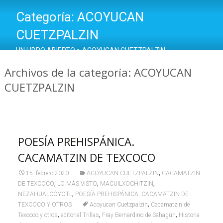
Categoría:
ACOYUCAN
CUETZPALZIN
UN LIBRO ABIERTO
>
ACOYUCAN CUETZPALZIN
Archivos de la categoría: ACOYUCAN
CUETZPALZIN
POESÍA PREHISPÁNICA.
CACAMATZIN DE TEXCOCO
,
15. febrero 2020
ACOYUCAN CUETZPALZIN
CACAMATZIN
,
,
,
DE TEXCOCO
LO MÁS VISTO
MACUILXOCHITZIN
,
NEZAHUALCÓYOTL
POESÍA PREHISPÁNICA. CACAMATZIN DE
,
TEXCOCO Y OTROS
Acoyucan Cuetzpalzin
Cacamatzin de
,
,
,
Texcoco y otros
editorial Trillas
Fray Bernardino de Sahagún
Historia