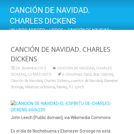
CANCIÓN DE NAVIDAD.
CHARLES DICKENS
UN LIBRO ABIERTO
>
LIBROS
>
CANCIÓN DE NAVIDAD
>
CANCIÓN DE NAVIDAD. CHARLES DICKENS
CANCIÓN DE NAVIDAD. CHARLES
DICKENS
,
24. diciembre 2013
CANCIÓN DE NAVIDAD
CHARLES
,
,
,
DICKENS
LO MÁS VISTO
A Christmas Carol
Bob Cratchit
,
,
,
Canción de Navidad
Charles Dickens
cuentos de Navidad
Ebenezer
,
,
,
Scrooge
literatura victoriana
Marley
P.J. Lynch
John Leech [Public domain], via Wikimedia Commons
Es el día de Nochebuena y Ebenezer Scrooge no está