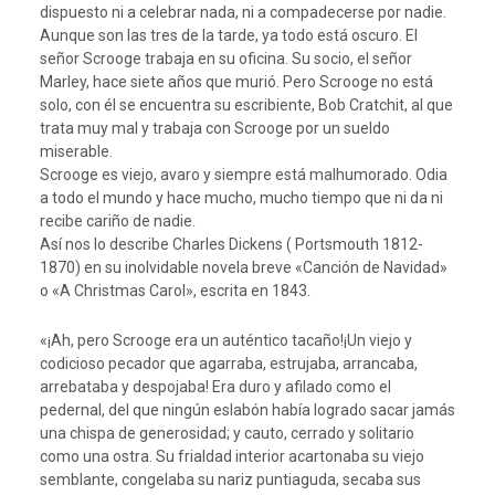
dispuesto ni a celebrar nada, ni a compadecerse por nadie.
Aunque son las tres de la tarde, ya todo está oscuro. El
señor Scrooge trabaja en su oficina. Su socio, el señor
Marley, hace siete años que murió. Pero Scrooge no está
solo, con él se encuentra su escribiente, Bob Cratchit, al que
trata muy mal y trabaja con Scrooge por un sueldo
miserable.
Scrooge es viejo, avaro y siempre está malhumorado. Odia
a todo el mundo y hace mucho, mucho tiempo que ni da ni
recibe cariño de nadie.
Así nos lo describe Charles Dickens ( Portsmouth 1812-
1870) en su inolvidable novela breve «Canción de Navidad»
o «A Christmas Carol», escrita en 1843.
«¡Ah, pero Scrooge era un auténtico tacaño!¡Un viejo y
codicioso pecador que agarraba, estrujaba, arrancaba,
arrebataba y despojaba! Era duro y afilado como el
pedernal, del que ningún eslabón había logrado sacar jamás
una chispa de generosidad; y cauto, cerrado y solitario
como una ostra. Su frialdad interior acartonaba su viejo
semblante, congelaba su nariz puntiaguda, secaba sus