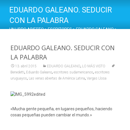
EDUARDO GALEANO. SEDUCIR
CON LA PALABRA
UN LIBRO ABIERTO
>
ESCRITORES
>
EDUARDO GALEANO
>
EDUARDO GALEANO. SEDUCIR CON LA PALABRA
EDUARDO GALEANO. SEDUCIR CON
LA PALABRA
,
13. abril 2015
EDUARDO GALEANO
LO MÁS VISTO
,
,
,
Benedetti
Eduardo Galeano
escritores sudamericanos
escritores
,
,
uruguayos
Las venas abiertas de América Latina
Vargas Llosa
«Mucha gente pequeña, en lugares pequeños, haciendo
cosas pequeñas pueden cambiar el mundo.»